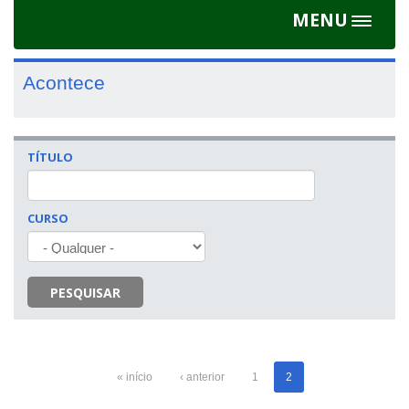
MENU
Toggle
navigat
Acontece
TÍTULO
CURSO
PESQUISAR
« início
‹ anterior
1
2