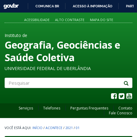
GOVBR
COMUNICA BR
ACESSO À INFORMAÇÃO
PARTI
IR
PARA
ACESSIBILIDADE
ALTO CONTRASTE
MAPA DO SITE
O
CONTEÚDO
Instituto de
Geografia, Geociências e
Saúde Coletiva
UNIVERSIDADE FEDERAL DE UBERLÂNDIA
Pesquisar
Serviços
Telefones
Perguntas Frequentes
Contato
Fale Conosco
INÍCIO
/
ACONTECE
/
2021
/
01