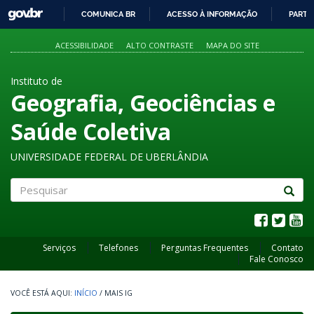
GOVBR
COMUNICA BR
ACESSO À INFORMAÇÃO
PARTI
IR
PARA
ACESSIBILIDADE
ALTO CONTRASTE
MAPA DO SITE
O
CONTEÚDO
Instituto de
Geografia, Geociências e
Saúde Coletiva
UNIVERSIDADE FEDERAL DE UBERLÂNDIA
Pesquisar
Serviços
Telefones
Perguntas Frequentes
Contato
Fale Conosco
INÍCIO
/
MAIS IG