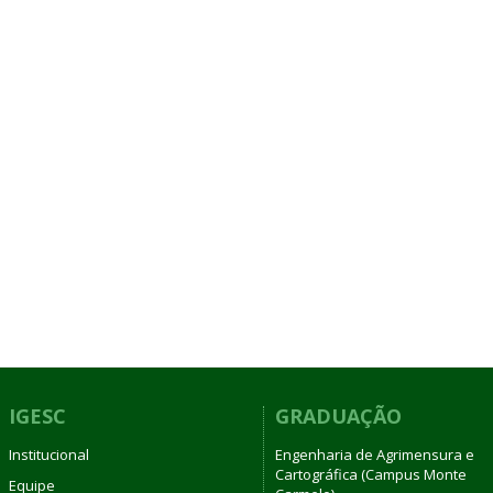
IGESC
GRADUAÇÃO
Institucional
Engenharia de Agrimensura e
Cartográfica (Campus Monte
Equipe