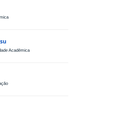
êmica
nsu
idade Acadêmica
ação