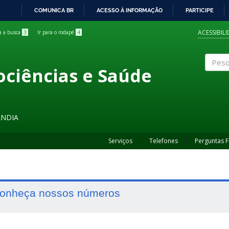
COMUNICA BR
ACESSO À INFORMAÇÃO
PARTICIPE
IR
PARA
ACESSIBIL
ra a busca
3
Ir para o rodapé
4
O
CONTEÚDO
ociências e Saúde
Pesqui
ÂNDIA
Serviços
Telefones
Perguntas 
onheça nossos números