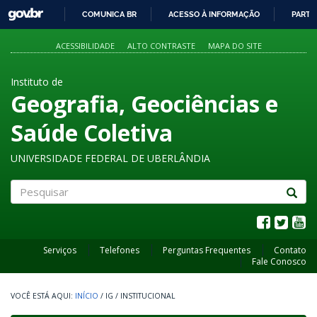
GOVBR
COMUNICA BR
ACESSO À INFORMAÇÃO
PARTI
IR
PARA
ACESSIBILIDADE
ALTO CONTRASTE
MAPA DO SITE
O
CONTEÚDO
Instituto de
Geografia, Geociências e
Saúde Coletiva
UNIVERSIDADE FEDERAL DE UBERLÂNDIA
Pesquisar
Serviços
Telefones
Perguntas Frequentes
Contato
Fale Conosco
INÍCIO
/
IG
/
INSTITUCIONAL