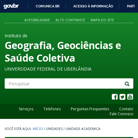
GOVBR
COMUNICA BR
ACESSO À INFORMAÇÃO
PARTI
IR
PARA
ACESSIBILIDADE
ALTO CONTRASTE
MAPA DO SITE
O
CONTEÚDO
Instituto de
Geografia, Geociências e
Saúde Coletiva
UNIVERSIDADE FEDERAL DE UBERLÂNDIA
Pesquisar
Serviços
Telefones
Perguntas Frequentes
Contato
Fale Conosco
INÍCIO
/
UNIDADES
/
UNIDADE ACADEMICA