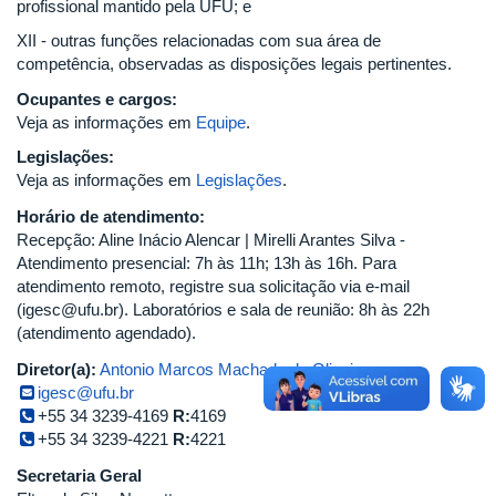
profissional mantido pela UFU; e
XII - outras funções relacionadas com sua área de
competência, observadas as disposições legais pertinentes.
Ocupantes e cargos:
Veja as informações em
Equipe
.
Legislações:
Veja as informações em
Legislações
.
Horário de atendimento:
Recepção: Aline Inácio Alencar | Mirelli Arantes Silva -
Atendimento presencial: 7h às 11h; 13h às 16h. Para
atendimento remoto, registre sua solicitação via e-mail
(igesc@ufu.br). Laboratórios e sala de reunião: 8h às 22h
(atendimento agendado).
Diretor(a):
Antonio Marcos Machado de Oliveira
igesc@ufu.br
+55 34 3239-4169
R:
4169
+55 34 3239-4221
R:
4221
Secretaria Geral