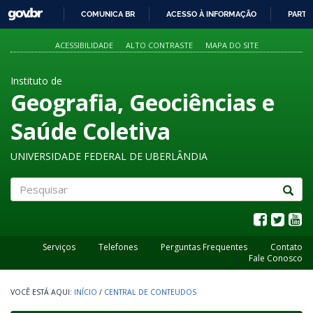
GOVBR
COMUNICA BR
ACESSO À INFORMAÇÃO
PARTI
IR
PARA
ACESSIBILIDADE
ALTO CONTRASTE
MAPA DO SITE
O
CONTEÚDO
Instituto de
Geografia, Geociências e
Saúde Coletiva
UNIVERSIDADE FEDERAL DE UBERLÂNDIA
Pesquisar
Serviços
Telefones
Perguntas Frequentes
Contato
Fale Conosco
INÍCIO
/
CENTRAL DE CONTEUDOS