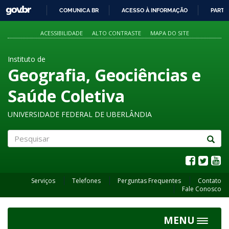
GOVBR
COMUNICA BR
ACESSO À INFORMAÇÃO
PARTI
IR
PARA
ACESSIBILIDADE
ALTO CONTRASTE
MAPA DO SITE
O
CONTEÚDO
Instituto de
Geografia, Geociências e
Saúde Coletiva
UNIVERSIDADE FEDERAL DE UBERLÂNDIA
Pesquisar
Serviços
Telefones
Perguntas Frequentes
Contato
Fale Conosco
MENU
Toggle