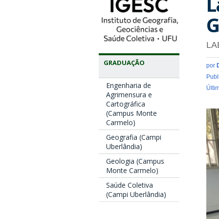
L
G
LA
GRADUAÇÃO
por
Publ
Engenharia de
Últi
Agrimensura e
Cartográfica
(Campus Monte
Carmelo)
Geografia (Campi
Uberlândia)
Geologia (Campus
Monte Carmelo)
Saúde Coletiva
(Campi Uberlândia)