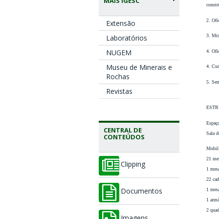
MAIS IGESC
constr
2. Of
Extensão
3. Mi
Laboratórios
NUGEM
4. Ofi
Museu de Minerais e
4. Cu
Rochas
5. Sem
Revistas
EST
Espaço
CENTRAL DE
Sala d
CONTEÚDOS
Mobili
21 me
Clipping
1 mesa
22 cad
1 mes
Documentos
1 armá
2 quad
Imagens