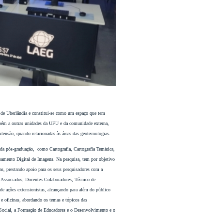
 de Uberlândia e constitui-se como um espaço que tem
ambém a outras unidades da UFU e da comunidade externa,
xtensão, quando relacionadas às áreas das geotecnologias.
u da pós-graduação, como Cartografia, Cartografia Temática,
samento Digital de Imagens. Na pesquisa, tem por objetivo
ias, prestando apoio para os seus pesquisadores com a
s Associados, Docentes Colaboradores, Técnico de
e ações extensionistas, alcançando para além do público
 e oficinas, abordando os temas e tópicos das
 Social, a Formação de Educadores e o Desenvolvimento e o