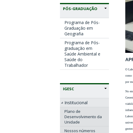
PÓS-GRADUAÇÃO
Programa de Pós-
Graduação em
Geografia
Programa de Pós-
graduação em
Saúde Ambiental e
Saúde do
AP
Trabalhador
O Labo
como f
por me
IGESC
No ens
Geoest
Institucional
viabil
infrae
Plano de
Desenvolvimento da
Labora
Unidade
univer
geotec
Nossos números