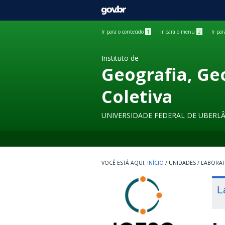
GOVBR
Ir para o conteúdo
1
Ir para o menu
2
Ir pa
Instituto de
Geografia, Ge
Coletiva
UNIVERSIDADE FEDERAL DE UBERL
INÍCIO
/
UNIDADES
/
LABORA
L