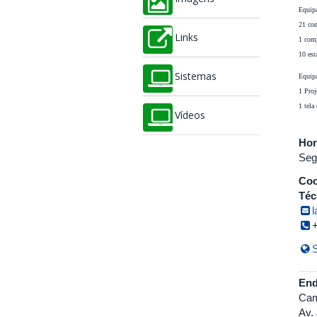
Equipa
21 co
Links
1 com
10 est
Sistemas
Equip
1 Proj
1 tela
Vídeos
Hor
Seg
Coo
Téc
l
S
End
Cam
Av.