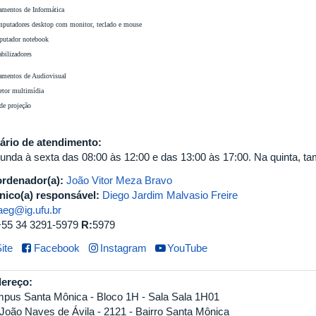
mentos de Informática
mputadores desktop com monitor, teclado e mouse
putador notebook
abilizadores
amentos de Audiovisual
etor multimídia
 de projeção
ário de atendimento:
unda à sexta das 08:00 às 12:00 e das 13:00 às 17:00. Na quinta, t
rdenador(a):
João Vitor Meza Bravo
nico(a) responsável:
Diego Jardim Malvasio Freire
aeg@ig.ufu.br
+55 34 3291-5979
R:
5979
ite
Facebook
Instagram
YouTube
ereço:
pus Santa Mônica - Bloco 1H - Sala Sala 1H01
 João Naves de Ávila - 2121 - Bairro Santa Mônica