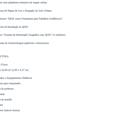
uir uma plataforma interativa de mapas online.
icina de Mapas de Uso e Ocupação do Solo Urbano.
nicurso “QGIS como Ferramenta para Trabalhos Acadêmicos”.
cina de Introdução ao QGIS.
rso “Sistema de Informação Geográfica com QGIS” (5 módulos).
ana de Geotecnologias (palestras e minicursos).
RUTURA
 Físico
e 54,69 m² (5,90 x 9,27 m).
ário e Equipamentos Didáticos
sas para computador
 de professor
eiras
a de reunião
rio
ros brancos (lousa)