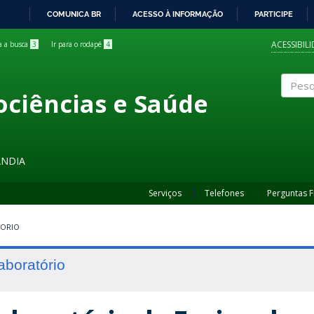
COMUNICA BR
ACESSO À INFORMAÇÃO
PARTICIPE
IR
PARA
ACESSIBIL
ra a busca
3
Ir para o rodapé
4
O
CONTEÚDO
ociências e Saúde
Pesqui
ÂNDIA
Serviços
Telefones
Perguntas 
TORIO
aboratório