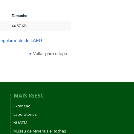
Tamanho
44.57 KB
egulamento do LAEG
Voltar para o topo
MAIS IGESC
Extensão
Laboratórios
NUGEM
Museu de Minerais e Rochas