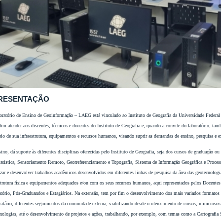
RESENTAÇÃO
ratório de Ensino de Geoinformação – LAEG está vinculado ao Instituto de Geografia da Universidade Federal
im atender aos discentes, técnicos e docentes do Instituto de Geografia e, quando a convite do laboratório, t
io de sua infraestrutura, equipamentos e recursos humanos, visando suprir as demandas de ensino, pesquisa e e
ino, dá suporte às diferentes disciplinas oferecidas pelo Instituto de Geografia, seja dos cursos de graduação o
atística, Sensoriamento Remoto, Georreferenciamento e Topografia, Sistema de Informação Geográfica e Proces
izar e desenvolver trabalhos acadêmicos desenvolvidos em diferentes linhas de pesquisa da área das geotecnolog
strutura física e equipamentos adequados e/ou com os seus recursos humanos, aqui representados pelos Docente
tório, Pós-Graduandos e Estagiários. Na extensão, tem por fim o desenvolvimento dos mais variados formatos d
sitário, diferentes seguimentos da comunidade externa, viabilizando desde o oferecimento de cursos, minicursos
nologias, até o desenvolvimento de projetos e ações, trabalhando, por exemplo, com temas como a Cartografia