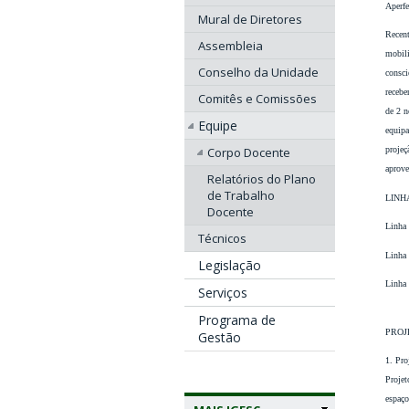
Aperfe
Mural de Diretores
Recent
Assembleia
mobili
Conselho da Unidade
consci
recebe
Comitês e Comissões
de 2 n
Equipe
equipa
projeç
Corpo Docente
aprove
Relatórios do Plano
de Trabalho
LINH
Docente
Linha 
Técnicos
Linha
Legislação
Linha
Serviços
Programa de
PROJ
Gestão
1. Pro
Projet
espaço