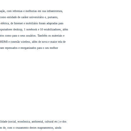
zação, com reformas e melhorias em sua infraestrutura,
omo entidade de caráter universitário e, portanto,
létrica, de Internet e mobiliário foram adaptadas para
putadores desktop, 1 notebook e 10 estabilizadores, além
ntos como para o seus usuários. Também os materiais e
 HDMI e conexão wireless, além de nova e maior tela de
oram repensados e reorganizados para o seu melhor
dade (social, econômica, ambiental, cultural etc.) e dos
, além de, com o cruzamento destes mapeamentos, ainda