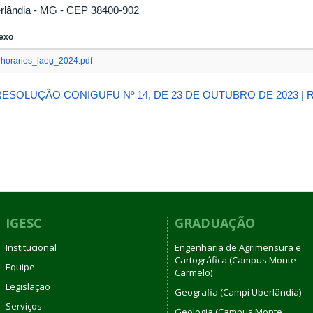
rlândia - MG - CEP 38400-902
exo
horarios_laeg_2024.pdf
RESOLUÇÃO CONIGUFU Nº 14, DE 23 DE OUTUBRO DE 2023 | R
IGESC
GRADUAÇÃO
Institucional
Engenharia de Agrimensura e
Cartográfica (Campus Monte
Equipe
Carmelo)
Legislação
Geografia (Campi Uberlândia)
Serviços
Geologia (Campus Monte