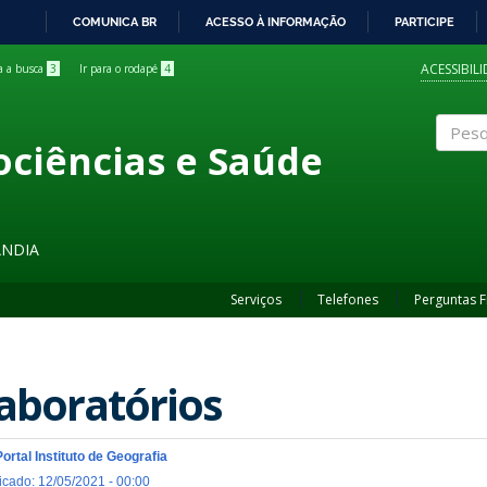
COMUNICA BR
ACESSO À INFORMAÇÃO
PARTICIPE
IR
PARA
ACESSIBIL
ra a busca
3
Ir para o rodapé
4
O
CONTEÚDO
ociências e Saúde
Pesqui
ÂNDIA
Serviços
Telefones
Perguntas 
aboratórios
Portal Instituto de Geografia
icado: 12/05/2021 - 00:00