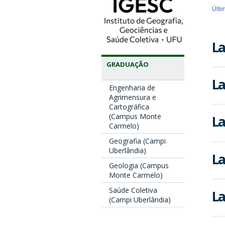
Últi
La
GRADUAÇÃO
La
Engenharia de
Agrimensura e
Cartográfica
(Campus Monte
La
Carmelo)
Geografia (Campi
Uberlândia)
La
Geologia (Campus
Monte Carmelo)
Saúde Coletiva
La
(Campi Uberlândia)