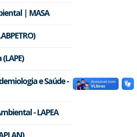
biental | MASA
(LABPETRO)
a (LAPE)
demiologia e Saúde -
Ambiental - LAPEA
LAPLAN)