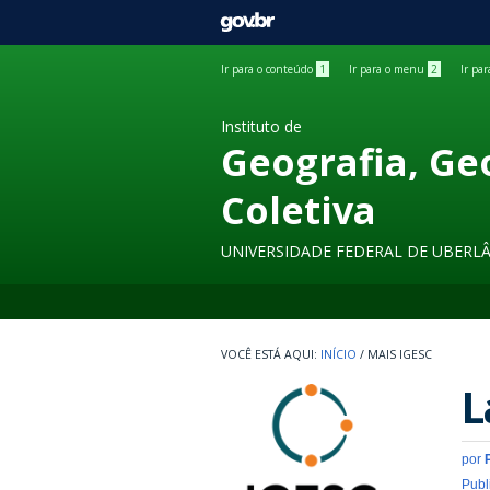
GOVBR
Ir para o conteúdo
1
Ir para o menu
2
Ir pa
Instituto de
Geografia, Ge
Coletiva
UNIVERSIDADE FEDERAL DE UBERL
INÍCIO
/
MAIS IGESC
L
por
Publ