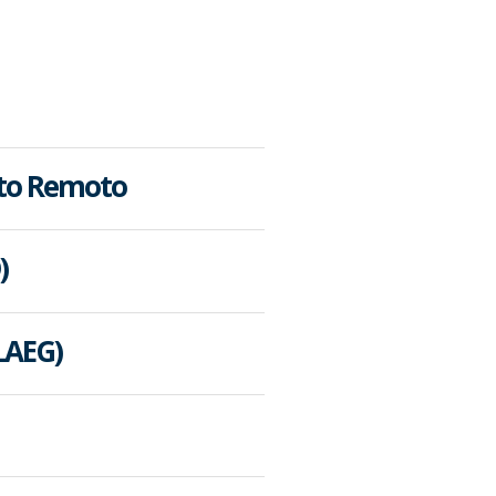
nto Remoto
)
LAEG)