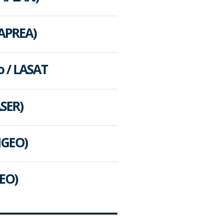
LAPREA)
o / LASAT
SER)
IGEO)
GEO)