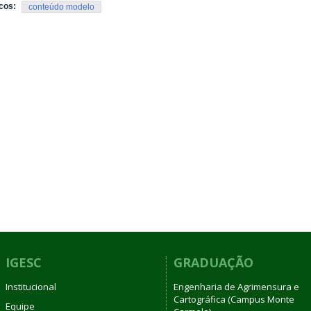
cos:
conteúdo modelo
IGESC
GRADUAÇÃO
Institucional
Engenharia de Agrimensura e
Cartográfica (Campus Monte
Equipe