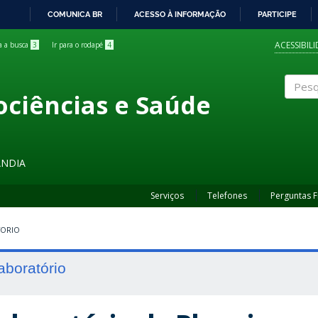
COMUNICA BR
ACESSO À INFORMAÇÃO
PARTICIPE
IR
PARA
ACESSIBIL
ra a busca
3
Ir para o rodapé
4
O
CONTEÚDO
ociências e Saúde
Pesqui
ÂNDIA
Serviços
Telefones
Perguntas 
TORIO
aboratório