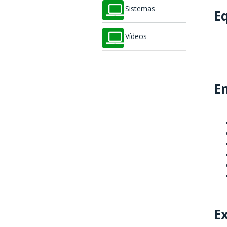
Sistemas
E
Vídeos
E
E