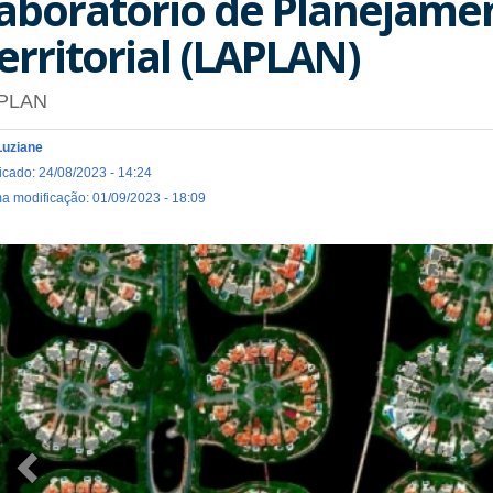
aboratório de Planejame
erritorial (LAPLAN)
PLAN
Luziane
icado: 24/08/2023 - 14:24
ma modificação: 01/09/2023 - 18:09
Previous