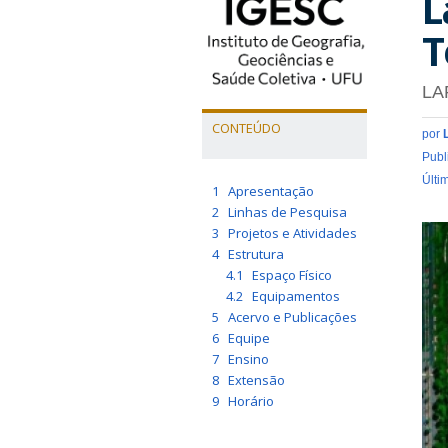
L
T
LA
CONTEÚDO
por
Publ
Últi
1
Apresentação
2
Linhas de Pesquisa
3
Projetos e Atividades
4
Estrutura
4.1
Espaço Físico
4.2
Equipamentos
5
Acervo e Publicações
6
Equipe
7
Ensino
8
Extensão
9
Horário