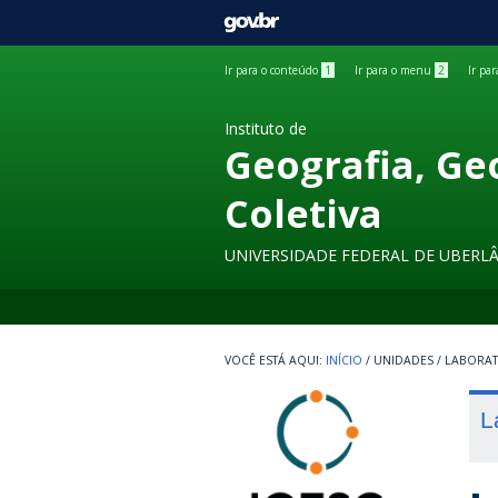
GOVBR
Ir para o conteúdo
1
Ir para o menu
2
Ir pa
Instituto de
Geografia, Ge
Coletiva
UNIVERSIDADE FEDERAL DE UBERL
INÍCIO
/
UNIDADES
/
LABORA
L