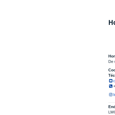
H
Hor
De 
Coo
Téc
End
LMG