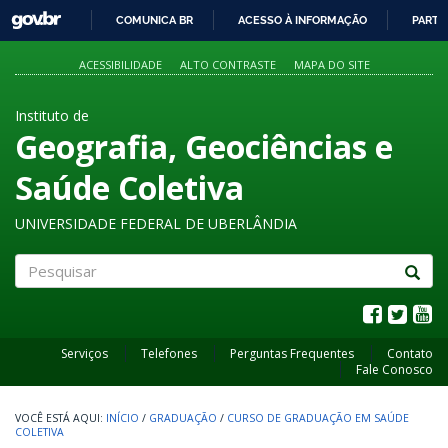
GOVBR
COMUNICA BR
ACESSO À INFORMAÇÃO
PARTI
IR
PARA
ACESSIBILIDADE
ALTO CONTRASTE
MAPA DO SITE
O
CONTEÚDO
Instituto de
Geografia, Geociências e
Saúde Coletiva
UNIVERSIDADE FEDERAL DE UBERLÂNDIA
Pesquisar
Serviços
Telefones
Perguntas Frequentes
Contato
Fale Conosco
INÍCIO
/
GRADUAÇÃO
/
CURSO DE GRADUAÇÃO EM SAÚDE
COLETIVA