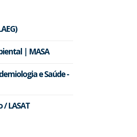
LAEG)
biental | MASA
demiologia e Saúde -
o / LASAT