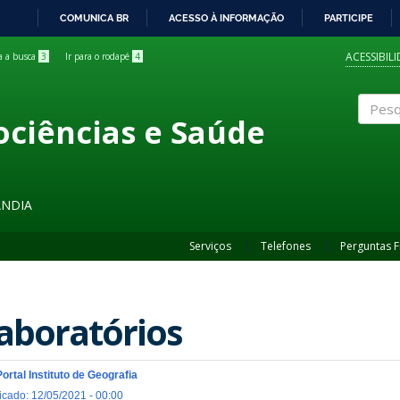
COMUNICA BR
ACESSO À INFORMAÇÃO
PARTICIPE
IR
PARA
ACESSIBIL
ra a busca
3
Ir para o rodapé
4
O
CONTEÚDO
ociências e Saúde
Pesqui
ÂNDIA
Serviços
Telefones
Perguntas 
aboratórios
Portal Instituto de Geografia
icado: 12/05/2021 - 00:00