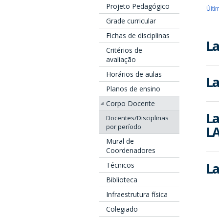
Projeto Pedagógico
Últi
Grade curricular
Fichas de disciplinas
La
Critérios de
avaliação
Horários de aulas
La
Planos de ensino
Corpo Docente
La
Docentes/Disciplinas
por período
LA
Mural de
Coordenadores
La
Técnicos
Biblioteca
Infraestrutura física
Colegiado