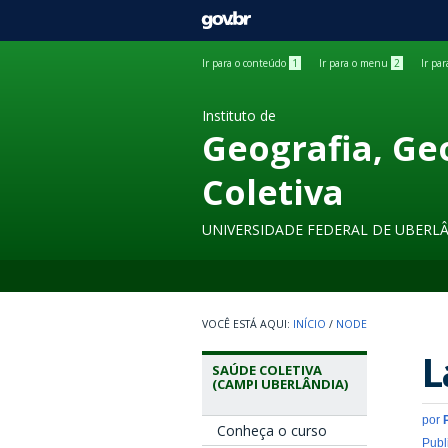
GOVBR
Ir para o conteúdo
1
Ir para o menu
2
Ir pa
Instituto de
Geografia, Ge
Coletiva
UNIVERSIDADE FEDERAL DE UBERL
INÍCIO
/
NODE
L
SAÚDE COLETIVA
(CAMPI UBERLÂNDIA)
por
Conheça o curso
Publ