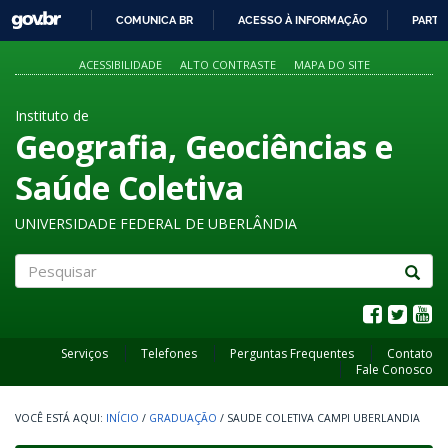
GOVBR
COMUNICA BR
ACESSO À INFORMAÇÃO
PARTI
IR
PARA
ACESSIBILIDADE
ALTO CONTRASTE
MAPA DO SITE
O
CONTEÚDO
Instituto de
Geografia, Geociências e
Saúde Coletiva
UNIVERSIDADE FEDERAL DE UBERLÂNDIA
Pesquisar
Serviços
Telefones
Perguntas Frequentes
Contato
Fale Conosco
INÍCIO
/
GRADUAÇÃO
/
SAUDE COLETIVA CAMPI UBERLANDIA