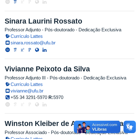
Sinara Laurini Rossato
Professor Adjunto
- Pós-doutorado
- Dedicação Exclusiva
Currículo Lattes
sinara.rossato@ufu.br
Vivianne Peixoto da Silva
Professor Adjunto III
- Pós-doutorado
- Dedicação Exclusiva
Currículo Lattes
vivianne@ufu.br
+55 34 3291-5970
R:
5970
Winston Kleiber de Almeida Bacelar
Professor Associado
- Pós-doutorado
- Dedicação Exclusiva
Currículo Lattes