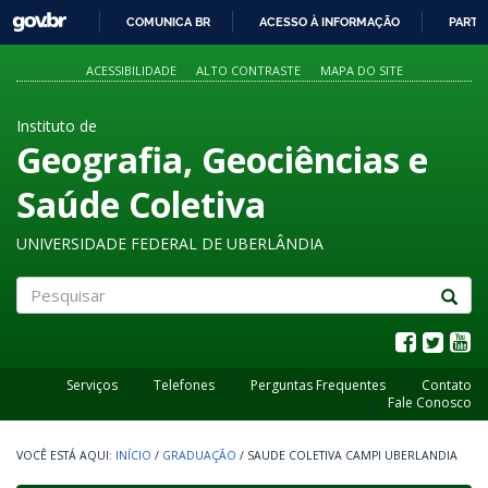
GOVBR
COMUNICA BR
ACESSO À INFORMAÇÃO
PARTI
IR
PARA
ACESSIBILIDADE
ALTO CONTRASTE
MAPA DO SITE
O
CONTEÚDO
Instituto de
Geografia, Geociências e
Saúde Coletiva
UNIVERSIDADE FEDERAL DE UBERLÂNDIA
Pesquisar
Serviços
Telefones
Perguntas Frequentes
Contato
Fale Conosco
INÍCIO
/
GRADUAÇÃO
/
SAUDE COLETIVA CAMPI UBERLANDIA