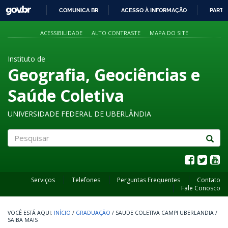
GOVBR
COMUNICA BR
ACESSO À INFORMAÇÃO
PARTI
IR
PARA
ACESSIBILIDADE
ALTO CONTRASTE
MAPA DO SITE
O
CONTEÚDO
Instituto de
Geografia, Geociências e
Saúde Coletiva
UNIVERSIDADE FEDERAL DE UBERLÂNDIA
Pesquisar
Serviços
Telefones
Perguntas Frequentes
Contato
Fale Conosco
INÍCIO
/
GRADUAÇÃO
/
SAUDE COLETIVA CAMPI UBERLANDIA
/
SAIBA MAIS