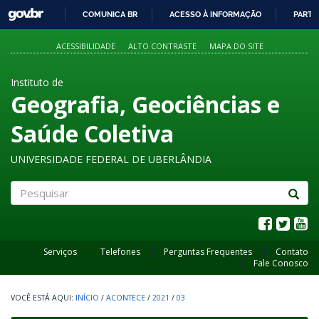
GOVBR
COMUNICA BR
ACESSO À INFORMAÇÃO
PARTI
IR
PARA
ACESSIBILIDADE
ALTO CONTRASTE
MAPA DO SITE
O
CONTEÚDO
Instituto de
Geografia, Geociências e
Saúde Coletiva
UNIVERSIDADE FEDERAL DE UBERLÂNDIA
Pesquisar
Serviços
Telefones
Perguntas Frequentes
Contato
Fale Conosco
INÍCIO
/
ACONTECE
/
2021
/
03