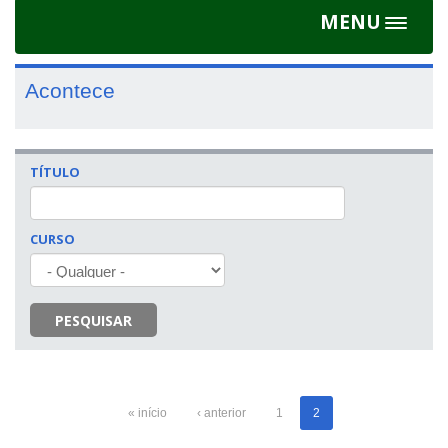
MENU
Toggle
navigat
Acontece
TÍTULO
CURSO
PESQUISAR
« início
‹ anterior
1
2