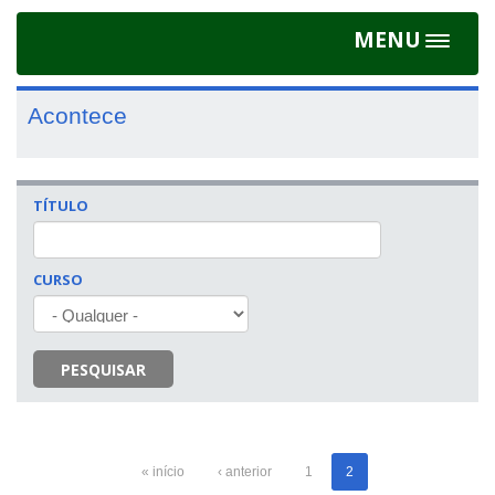
MENU
Toggle
navigat
Acontece
TÍTULO
CURSO
PESQUISAR
« início
‹ anterior
1
2