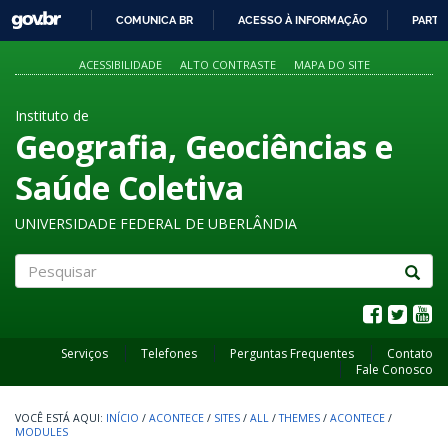
GOVBR
COMUNICA BR
ACESSO À INFORMAÇÃO
PARTI
IR
PARA
ACESSIBILIDADE
ALTO CONTRASTE
MAPA DO SITE
O
CONTEÚDO
Instituto de
Geografia, Geociências e
Saúde Coletiva
UNIVERSIDADE FEDERAL DE UBERLÂNDIA
Pesquisar
Serviços
Telefones
Perguntas Frequentes
Contato
Fale Conosco
INÍCIO
/
ACONTECE
/
SITES
/
ALL
/
THEMES
/
ACONTECE
/
MODULES