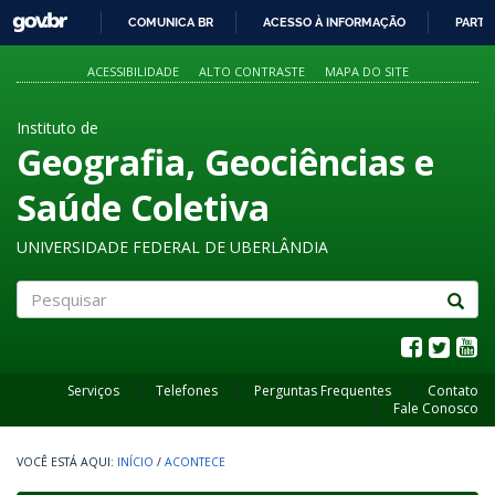
GOVBR
COMUNICA BR
ACESSO À INFORMAÇÃO
PARTI
IR
PARA
ACESSIBILIDADE
ALTO CONTRASTE
MAPA DO SITE
O
CONTEÚDO
Instituto de
Geografia, Geociências e
Saúde Coletiva
UNIVERSIDADE FEDERAL DE UBERLÂNDIA
Pesquisar
Serviços
Telefones
Perguntas Frequentes
Contato
Fale Conosco
INÍCIO
/
ACONTECE