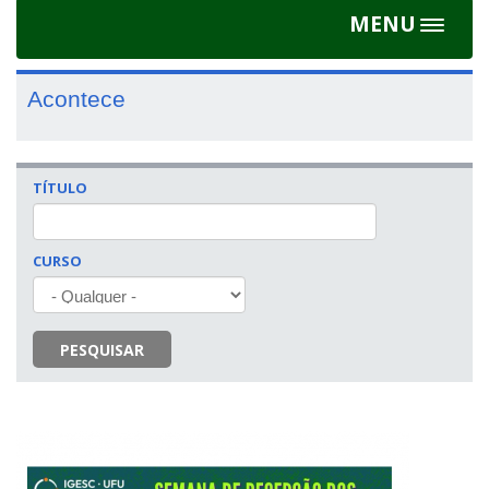
MENU
Toggle
navigat
Acontece
TÍTULO
CURSO
PESQUISAR