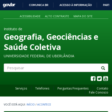
GOVBR
COMUNICA BR
ACESSO À INFORMAÇÃO
PARTI
IR
PARA
ACESSIBILIDADE
ALTO CONTRASTE
MAPA DO SITE
O
CONTEÚDO
Instituto de
Geografia, Geociências e
Saúde Coletiva
UNIVERSIDADE FEDERAL DE UBERLÂNDIA
Pesquisar
Serviços
Telefones
Perguntas Frequentes
Contato
Fale Conosco
INÍCIO
/
ACONTECE