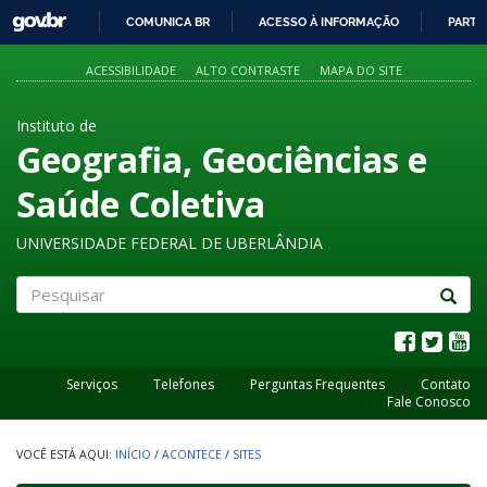
GOVBR
COMUNICA BR
ACESSO À INFORMAÇÃO
PARTI
IR
PARA
ACESSIBILIDADE
ALTO CONTRASTE
MAPA DO SITE
O
CONTEÚDO
Instituto de
Geografia, Geociências e
Saúde Coletiva
UNIVERSIDADE FEDERAL DE UBERLÂNDIA
Pesquisar
Serviços
Telefones
Perguntas Frequentes
Contato
Fale Conosco
INÍCIO
/
ACONTECE
/
SITES