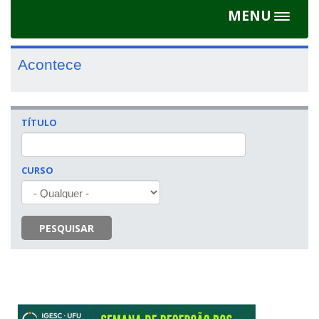
MENU
Toggle
navigat
Acontece
TÍTULO
CURSO
PESQUISAR