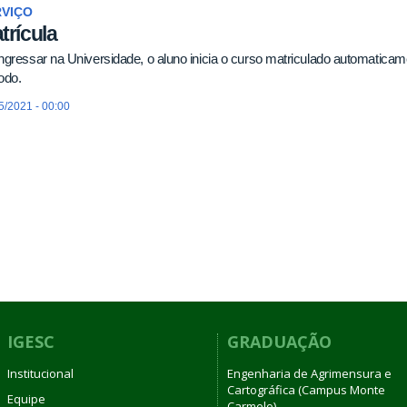
RVIÇO
trícula
ngressar na Universidade, o aluno inicia o curso matriculado automaticame
odo.
5/2021 - 00:00
IGESC
GRADUAÇÃO
Institucional
Engenharia de Agrimensura e
Cartográfica (Campus Monte
Equipe
Carmelo)