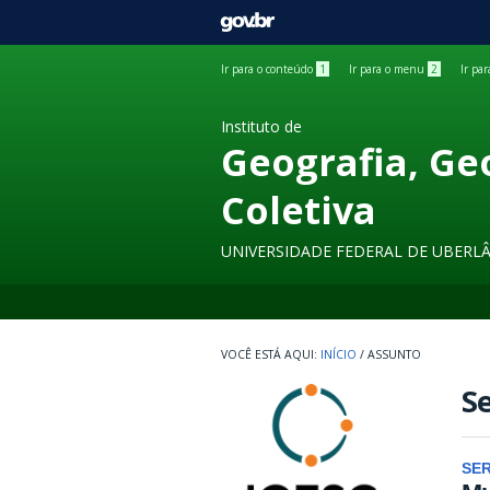
GOVBR
Ir para o conteúdo
1
Ir para o menu
2
Ir pa
Instituto de
Geografia, Ge
Coletiva
UNIVERSIDADE FEDERAL DE UBERL
INÍCIO
/
ASSUNTO
Se
SE