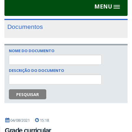
MENU
Toggle
navigat
Documentos
NOME DO DOCUMENTO
DESCRIÇÃO DO DOCUMENTO
PESQUISAR
04/08/2021
15:18
Grade curricular