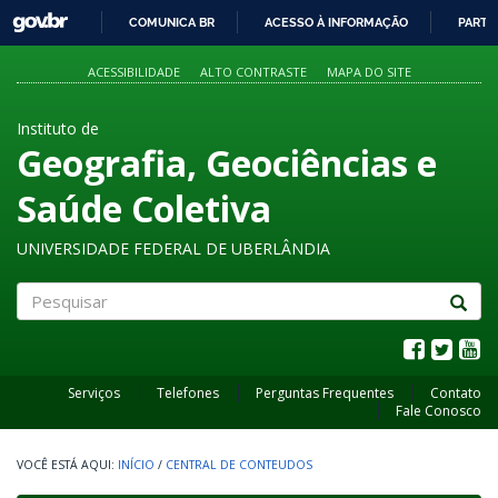
GOVBR
COMUNICA BR
ACESSO À INFORMAÇÃO
PARTI
IR
PARA
ACESSIBILIDADE
ALTO CONTRASTE
MAPA DO SITE
O
CONTEÚDO
Instituto de
Geografia, Geociências e
Saúde Coletiva
UNIVERSIDADE FEDERAL DE UBERLÂNDIA
Pesquisar
Serviços
Telefones
Perguntas Frequentes
Contato
Fale Conosco
INÍCIO
/
CENTRAL DE CONTEUDOS