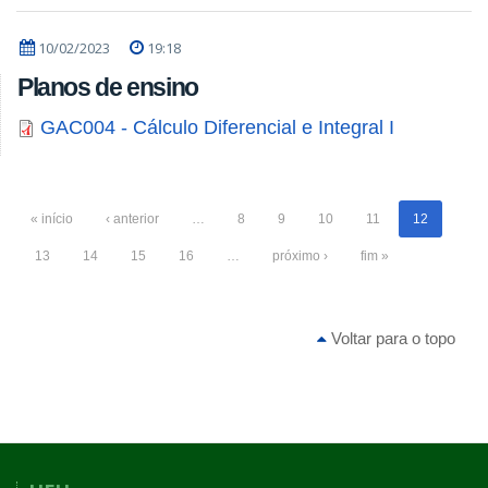
10/02/2023
19:18
Planos de ensino
GAC004 - Cálculo Diferencial e Integral I
« início
‹ anterior
…
8
9
10
11
12
13
14
15
16
…
próximo ›
fim »
Voltar para o topo