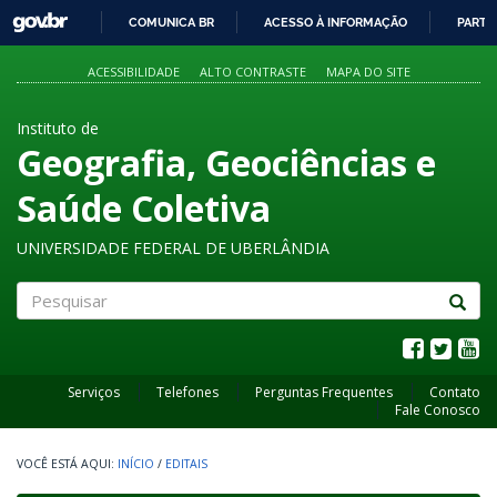
GOVBR
COMUNICA BR
ACESSO À INFORMAÇÃO
PARTI
IR
PARA
ACESSIBILIDADE
ALTO CONTRASTE
MAPA DO SITE
O
CONTEÚDO
Instituto de
Geografia, Geociências e
Saúde Coletiva
UNIVERSIDADE FEDERAL DE UBERLÂNDIA
Pesquisar
Serviços
Telefones
Perguntas Frequentes
Contato
Fale Conosco
INÍCIO
/
EDITAIS