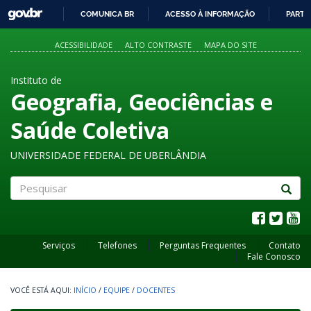
GOVBR
COMUNICA BR
ACESSO À INFORMAÇÃO
PARTI
IR
PARA
ACESSIBILIDADE
ALTO CONTRASTE
MAPA DO SITE
O
CONTEÚDO
Instituto de
Geografia, Geociências e
Saúde Coletiva
UNIVERSIDADE FEDERAL DE UBERLÂNDIA
Pesquisar
Serviços
Telefones
Perguntas Frequentes
Contato
Fale Conosco
INÍCIO
/
EQUIPE
/
DOCENTES