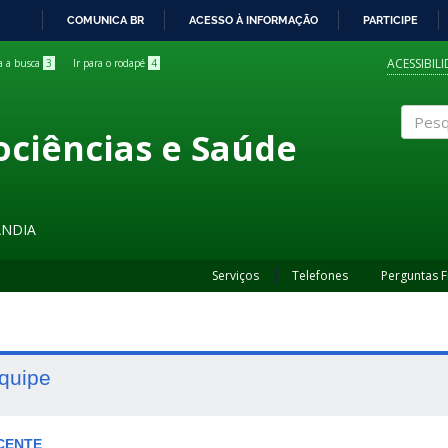
COMUNICA BR
ACESSO À INFORMAÇÃO
PARTICIPE
IR
PARA
ACESSIBIL
ra a busca
3
Ir para o rodapé
4
O
CONTEÚDO
ociências e Saúde
Pesqui
ÂNDIA
Serviços
Telefones
Perguntas 
quipe
CENTE