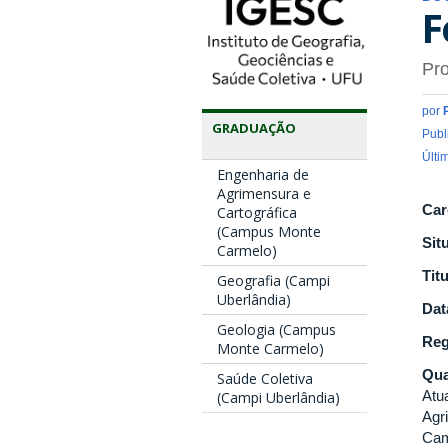
F
Pro
por
GRADUAÇÃO
Publ
Últi
Engenharia de
Agrimensura e
Car
Cartográfica
(Campus Monte
Sit
Carmelo)
Tit
Geografia (Campi
Uberlândia)
Dat
Geologia (Campus
Reg
Monte Carmelo)
Qua
Saúde Coletiva
Atu
(Campi Uberlândia)
Agr
Cam