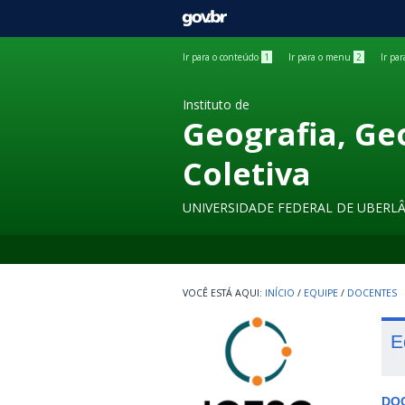
GOVBR
Ir para o conteúdo
1
Ir para o menu
2
Ir pa
Instituto de
Geografia, Ge
Coletiva
UNIVERSIDADE FEDERAL DE UBERL
INÍCIO
/
EQUIPE
/
DOCENTES
E
DO