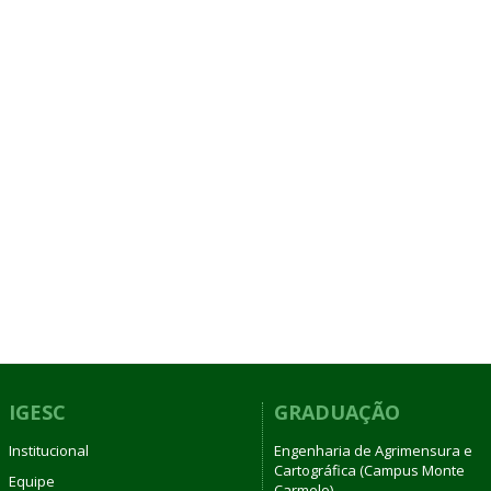
IGESC
GRADUAÇÃO
Institucional
Engenharia de Agrimensura e
Cartográfica (Campus Monte
Equipe
Carmelo)