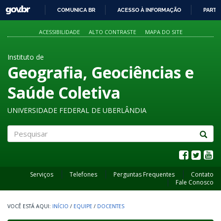
GOVBR
COMUNICA BR
ACESSO À INFORMAÇÃO
PARTI
IR
PARA
ACESSIBILIDADE
ALTO CONTRASTE
MAPA DO SITE
O
CONTEÚDO
Instituto de
Geografia, Geociências e
Saúde Coletiva
UNIVERSIDADE FEDERAL DE UBERLÂNDIA
Pesquisar
Serviços
Telefones
Perguntas Frequentes
Contato
Fale Conosco
INÍCIO
/
EQUIPE
/
DOCENTES