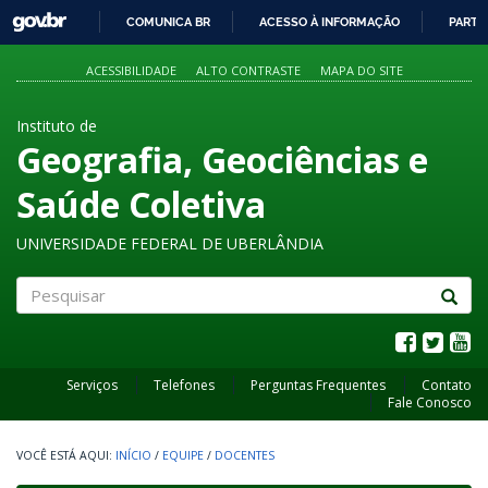
GOVBR
COMUNICA BR
ACESSO À INFORMAÇÃO
PARTI
IR
PARA
ACESSIBILIDADE
ALTO CONTRASTE
MAPA DO SITE
O
CONTEÚDO
Instituto de
Geografia, Geociências e
Saúde Coletiva
UNIVERSIDADE FEDERAL DE UBERLÂNDIA
Pesquisar
Serviços
Telefones
Perguntas Frequentes
Contato
Fale Conosco
INÍCIO
/
EQUIPE
/
DOCENTES