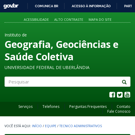
GOVBR
COMUNICA BR
ACESSO À INFORMAÇÃO
PARTI
IR
PARA
ACESSIBILIDADE
ALTO CONTRASTE
MAPA DO SITE
O
CONTEÚDO
Instituto de
Geografia, Geociências e
Saúde Coletiva
UNIVERSIDADE FEDERAL DE UBERLÂNDIA
Pesquisar
Serviços
Telefones
Perguntas Frequentes
Contato
Fale Conosco
INÍCIO
/
EQUIPE
/
TECNICO ADMINISTRATIVOS