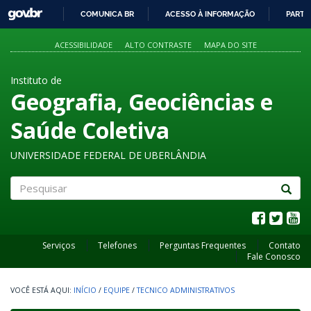
GOVBR
COMUNICA BR
ACESSO À INFORMAÇÃO
PARTI
IR
PARA
ACESSIBILIDADE
ALTO CONTRASTE
MAPA DO SITE
O
CONTEÚDO
Instituto de
Geografia, Geociências e
Saúde Coletiva
UNIVERSIDADE FEDERAL DE UBERLÂNDIA
Pesquisar
Serviços
Telefones
Perguntas Frequentes
Contato
Fale Conosco
INÍCIO
/
EQUIPE
/
TECNICO ADMINISTRATIVOS