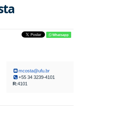
sta
Whatsapp
mcosta@ufu.br
+55 34 3239-4101
R:
4101