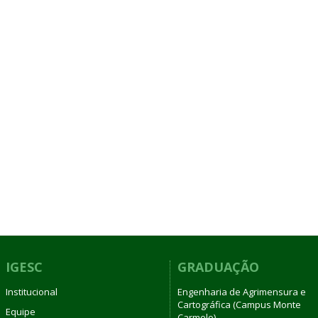
IGESC
GRADUAÇÃO
Institucional
Engenharia de Agrimensura e
Cartográfica (Campus Monte
Equipe
Carmelo)