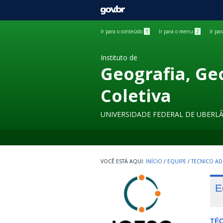
GOVBR
Ir para o conteúdo
1
Ir para o menu
2
Ir pa
Instituto de
Geografia, Ge
Coletiva
UNIVERSIDADE FEDERAL DE UBERL
INÍCIO
/
EQUIPE
/
TECNICO AD
E
TÉC