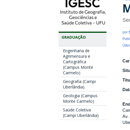
M
Sec
por
GRADUAÇÃO
Publ
Últi
Engenharia de
Agrimensura e
Car
Cartográfica
(Campus Monte
Sit
Carmelo)
Tit
Geografia (Campi
Uberlândia)
Dat
Geologia (Campus
Monte Carmelo)
End
Saúde Coletiva
Cam
(Campi Uberlândia)
Av.
Ube