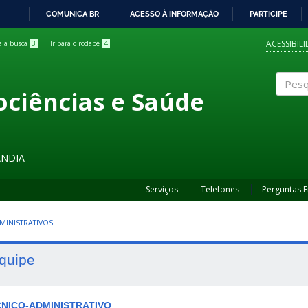
COMUNICA BR
ACESSO À INFORMAÇÃO
PARTICIPE
IR
PARA
ACESSIBIL
ra a busca
3
Ir para o rodapé
4
O
CONTEÚDO
ociências e Saúde
Pesqui
ÂNDIA
Serviços
Telefones
Perguntas 
MINISTRATIVOS
quipe
NICO-ADMINISTRATIVO