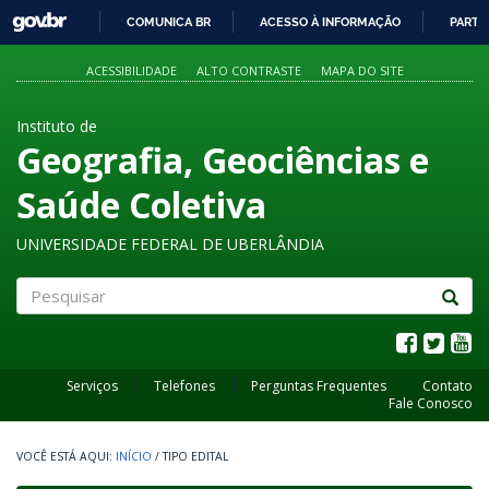
GOVBR
COMUNICA BR
ACESSO À INFORMAÇÃO
PARTI
IR
PARA
ACESSIBILIDADE
ALTO CONTRASTE
MAPA DO SITE
O
CONTEÚDO
Instituto de
Geografia, Geociências e
Saúde Coletiva
UNIVERSIDADE FEDERAL DE UBERLÂNDIA
Pesquisar
Serviços
Telefones
Perguntas Frequentes
Contato
Fale Conosco
INÍCIO
/
TIPO EDITAL