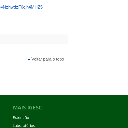
sh=NzhwdzF6cjh4MHZ5
Voltar para o topo
MAIS IGESC
Extensão
Laboratórios