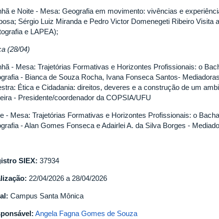
hã e Noite - Mesa: Geografia em movimento: vivências e experiênc
bosa; Sérgio Luiz Miranda e Pedro Victor Domenegeti Ribeiro Visita 
tografia e LAPEA);
ça (28/04)
hã - Mesa: Trajetórias Formativas e Horizontes Profissionais: o Bac
grafia - Bianca de Souza Rocha, Ivana Fonseca Santos- Mediadoras:
estra: Ética e Cidadania: direitos, deveres e a construção de um ambi
veira - Presidente/coordenador da COPSIA/UFU
te - Mesa: Trajetórias Formativas e Horizontes Profissionais: o Bach
grafia - Alan Gomes Fonseca e Adairlei A. da Silva Borges - Media
istro SIEX:
37934
lização:
22/04/2026 a 28/04/2026
al:
Campus Santa Mônica
ponsável:
Angela Fagna Gomes de Souza