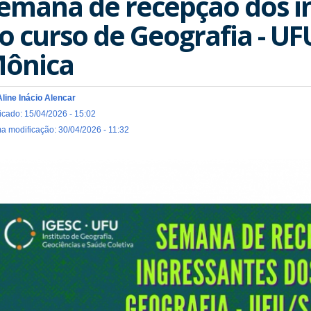
emana de recepção dos i
o curso de Geografia - U
ônica
Aline Inácio Alencar
icado: 15/04/2026 - 15:02
ma modificação: 30/04/2026 - 11:32