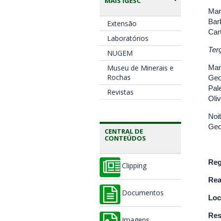
MAIS IGESC
Man
Bar
Extensão
Car
Laboratórios
Ter
NUGEM
Man
Museu de Minerais e
Rochas
Geo
Pal
Revistas
Oli
Noi
Geo
CENTRAL DE
CONTEÚDOS
Reg
Clipping
Rea
Documentos
Loc
Res
Imagens