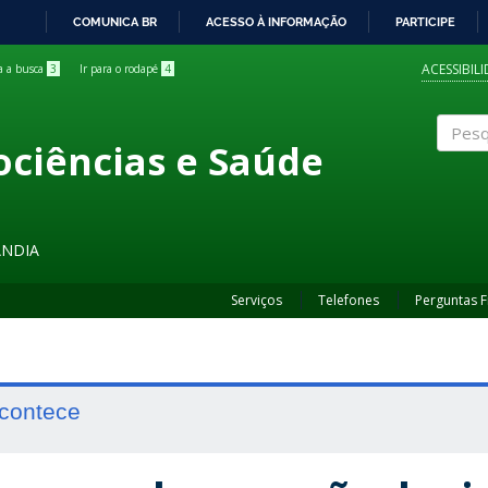
COMUNICA BR
ACESSO À INFORMAÇÃO
PARTICIPE
IR
PARA
ACESSIBIL
ra a busca
3
Ir para o rodapé
4
O
CONTEÚDO
ociências e Saúde
Pesqui
ÂNDIA
Serviços
Telefones
Perguntas 
contece