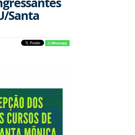
ngressantes
FU/Santa
Whatsapp