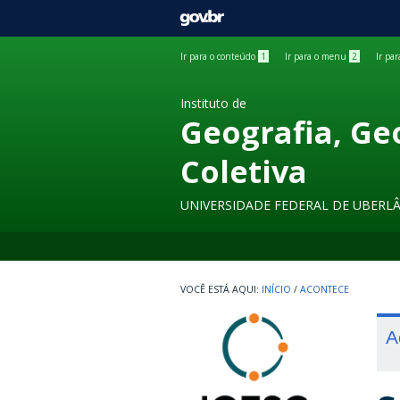
GOVBR
Ir para o conteúdo
1
Ir para o menu
2
Ir pa
Instituto de
Geografia, Ge
Coletiva
UNIVERSIDADE FEDERAL DE UBERL
INÍCIO
/
ACONTECE
A