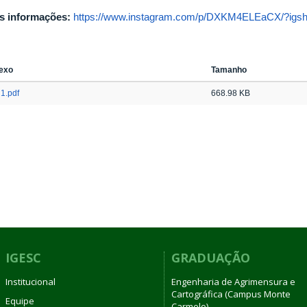
s informações:
https://www.instagram.com/p/DXKM4ELEaCX/?ig
exo
Tamanho
1.pdf
668.98 KB
IGESC
GRADUAÇÃO
Institucional
Engenharia de Agrimensura e
Cartográfica (Campus Monte
Equipe
Carmelo)