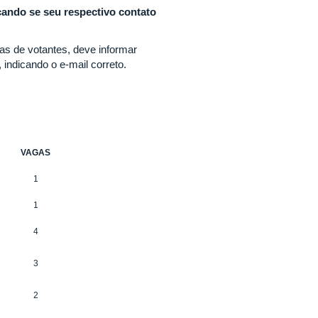
cando se seu respectivo contato
stas de votantes, deve informar
, indicando o e-mail correto.
VAGAS
1
1
4
3
2