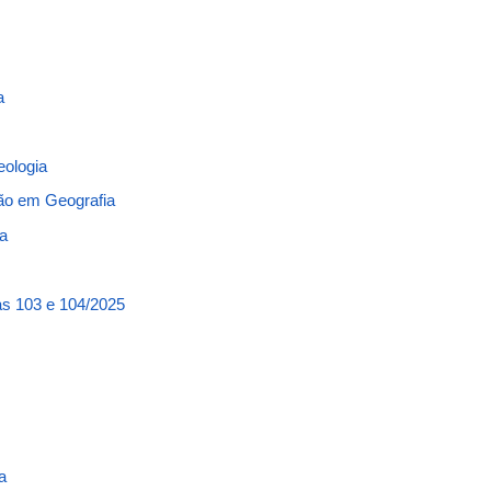
a
eologia
ção em Geografia
a
as 103 e 104/2025
a