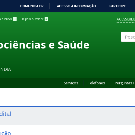
COMUNICA BR
ACESSO À INFORMAÇÃO
PARTICIPE
IR
PARA
ACESSIBIL
ra a busca
3
Ir para o rodapé
4
O
CONTEÚDO
ociências e Saúde
Pesqui
ÂNDIA
Serviços
Telefones
Perguntas 
dital
EIÇÃO