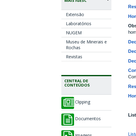
MAIS IGESC
Res
Extensão
Hom
Laboratórios
Ob
hom
NUGEM
Museu de Minerais e
Dec
Rochas
Dec
Revistas
Dec
Com
Con
CENTRAL DE
CONTEÚDOS
Res
Hom
Clipping
Lis
Documentos
Lis
Imagens