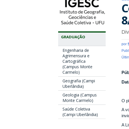
C
8
Di
GRADUAÇÃO
por
Engenharia de
Publ
Agrimensura e
Últi
Cartográfica
(Campus Monte
Carmelo)
Púb
Geografia (Campi
Dat
Uberlândia)
Geologia (Campus
Monte Carmelo)
O p
Saúde Coletiva
A v
(Campi Uberlândia)
invi
A L