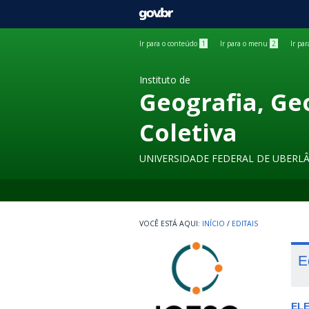
GOVBR
Ir para o conteúdo
1
Ir para o menu
2
Ir pa
Instituto de
Geografia, Ge
Coletiva
UNIVERSIDADE FEDERAL DE UBERL
INÍCIO
/
EDITAIS
E
EL