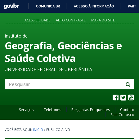
GOVBR
COMUNICA BR
ACESSO À INFORMAÇÃO
PARTI
IR
PARA
ACESSIBILIDADE
ALTO CONTRASTE
MAPA DO SITE
O
CONTEÚDO
Instituto de
Geografia, Geociências e
Saúde Coletiva
UNIVERSIDADE FEDERAL DE UBERLÂNDIA
Pesquisar
Serviços
Telefones
Perguntas Frequentes
Contato
Fale Conosco
INÍCIO
/
PUBLICO ALVO