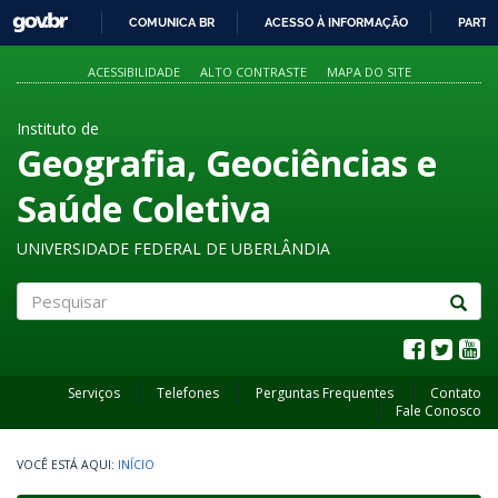
GOVBR
COMUNICA BR
ACESSO À INFORMAÇÃO
PARTI
IR
PARA
ACESSIBILIDADE
ALTO CONTRASTE
MAPA DO SITE
O
CONTEÚDO
Instituto de
Geografia, Geociências e
Saúde Coletiva
UNIVERSIDADE FEDERAL DE UBERLÂNDIA
Pesquisar
Serviços
Telefones
Perguntas Frequentes
Contato
Fale Conosco
INÍCIO