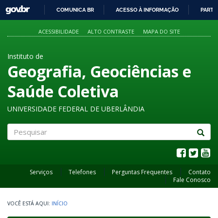
GOVBR
COMUNICA BR
ACESSO À INFORMAÇÃO
PARTI
IR
PARA
ACESSIBILIDADE
ALTO CONTRASTE
MAPA DO SITE
O
CONTEÚDO
Instituto de
Geografia, Geociências e
Saúde Coletiva
UNIVERSIDADE FEDERAL DE UBERLÂNDIA
Pesquisar
Serviços
Telefones
Perguntas Frequentes
Contato
Fale Conosco
INÍCIO