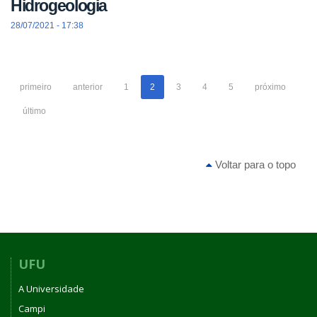
Hidrogeologia
28/07/2021 - 17:38
primeiro
anterior
1
2
3
4
5
próximo
último
Voltar para o topo
UFU
A Universidade
Campi