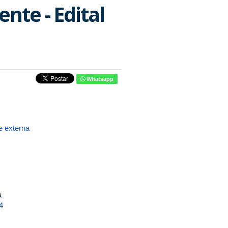
nte - Edital
Whatsapp
 externa
a
4