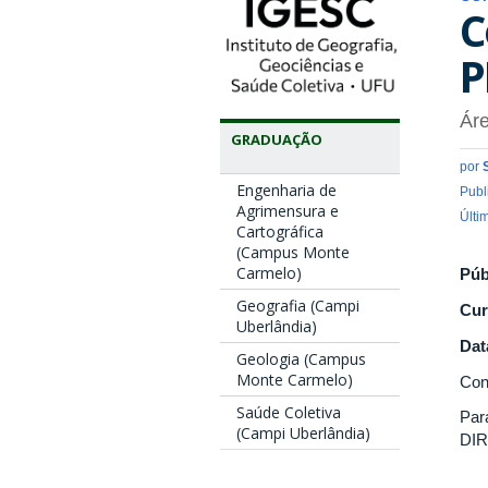
C
P
Áre
GRADUAÇÃO
por
Engenharia de
Publ
Agrimensura e
Últi
Cartográfica
(Campus Monte
Carmelo)
Púb
Geografia (Campi
Cur
Uberlândia)
Dat
Geologia (Campus
Monte Carmelo)
Con
Saúde Coletiva
Par
(Campi Uberlândia)
DI