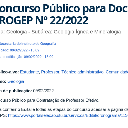
oncurso Público para Doce
ROGEP Nº 22/2022
a: Geologia - Subárea: Geologia Ígnea e Mineralogia
Secretaria do Instituto de Geografia
icado: 09/02/2022 - 15:09
ma modificação: 09/02/2022 - 15:09
lico-alvo:
Estudante
,
Professor
,
Técnico administrativo
,
Comunidade
so:
Geologia
a de publicação:
09/02/2022
curso Público para Contratação de Professor Efetivo.
a conferir o Edital e todas as etapas do concurso acessar a página d
RPS:
https://www.portalselecao.ufu.br/servicos/Edital/cronograma/119