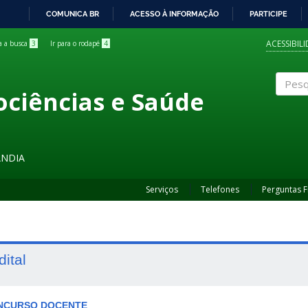
COMUNICA BR
ACESSO À INFORMAÇÃO
PARTICIPE
IR
PARA
ACESSIBIL
ra a busca
3
Ir para o rodapé
4
O
CONTEÚDO
ociências e Saúde
Pesqui
ÂNDIA
Serviços
Telefones
Perguntas 
dital
NCURSO DOCENTE