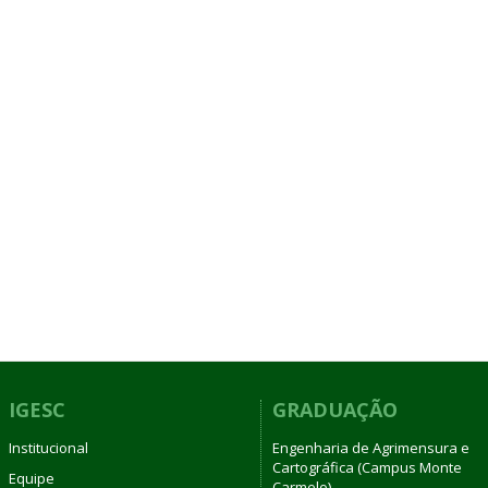
IGESC
GRADUAÇÃO
Institucional
Engenharia de Agrimensura e
Cartográfica (Campus Monte
Equipe
Carmelo)