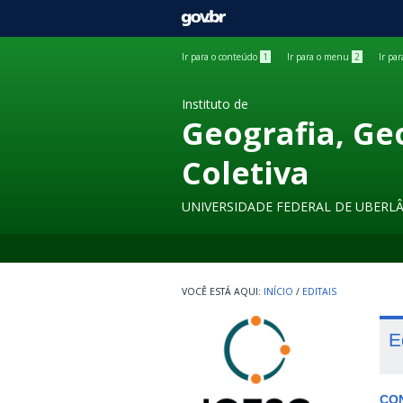
GOVBR
Ir para o conteúdo
1
Ir para o menu
2
Ir pa
Instituto de
Geografia, Ge
Coletiva
UNIVERSIDADE FEDERAL DE UBERL
INÍCIO
/
EDITAIS
E
CO