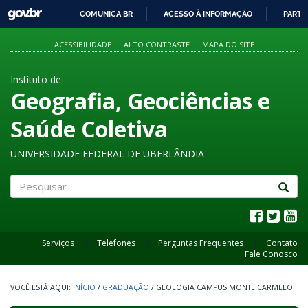
GOVBR
COMUNICA BR
ACESSO À INFORMAÇÃO
PARTI
IR
PARA
ACESSIBILIDADE
ALTO CONTRASTE
MAPA DO SITE
O
CONTEÚDO
Instituto de
Geografia, Geociências e
Saúde Coletiva
UNIVERSIDADE FEDERAL DE UBERLÂNDIA
Pesquisar
Serviços
Telefones
Perguntas Frequentes
Contato
Fale Conosco
INÍCIO
/
GRADUAÇÃO
/
GEOLOGIA CAMPUS MONTE CARMELO