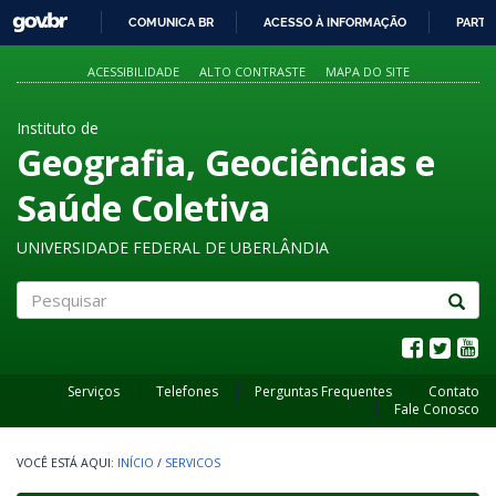
GOVBR
COMUNICA BR
ACESSO À INFORMAÇÃO
PARTI
IR
PARA
ACESSIBILIDADE
ALTO CONTRASTE
MAPA DO SITE
O
CONTEÚDO
Instituto de
Geografia, Geociências e
Saúde Coletiva
UNIVERSIDADE FEDERAL DE UBERLÂNDIA
Pesquisar
Serviços
Telefones
Perguntas Frequentes
Contato
Fale Conosco
INÍCIO
/
SERVICOS