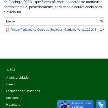
de Geologia 2022/1 que forem ofertadas poderão se matricular
normalmente e, posteriormente, será dada a equivalência para
a disciplina.
Anexo
Tama
Projeto Pedagógico Curso de Geologia - Currículo Versão 2018-1
1 MB
UFU
A Universidade
Campi
Faculdades e Institutos
Bibliotecas
Hospitais