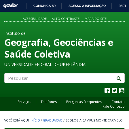
GOVBR
COMUNICA BR
ACESSO À INFORMAÇÃO
PARTI
IR
PARA
ACESSIBILIDADE
ALTO CONTRASTE
MAPA DO SITE
O
CONTEÚDO
Instituto de
Geografia, Geociências e
Saúde Coletiva
UNIVERSIDADE FEDERAL DE UBERLÂNDIA
Pesquisar
Serviços
Telefones
Perguntas Frequentes
Contato
Fale Conosco
INÍCIO
/
GRADUAÇÃO
/
GEOLOGIA CAMPUS MONTE CARMELO