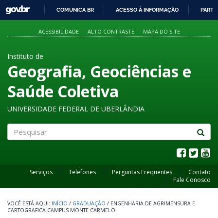
GOVBR
COMUNICA BR
ACESSO À INFORMAÇÃO
PARTI
IR
PARA
ACESSIBILIDADE
ALTO CONTRASTE
MAPA DO SITE
O
CONTEÚDO
Instituto de
Geografia, Geociências e
Saúde Coletiva
UNIVERSIDADE FEDERAL DE UBERLÂNDIA
Pesquisar
Serviços
Telefones
Perguntas Frequentes
Contato
Fale Conosco
INÍCIO
/
GRADUAÇÃO
/
ENGENHARIA DE AGRIMENSURA E
CARTOGRAFICA CAMPUS MONTE CARMELO