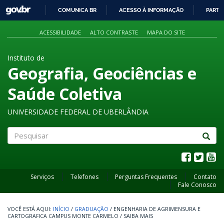
GOVBR
COMUNICA BR
ACESSO À INFORMAÇÃO
PARTI
IR
PARA
ACESSIBILIDADE
ALTO CONTRASTE
MAPA DO SITE
O
CONTEÚDO
Instituto de
Geografia, Geociências e
Saúde Coletiva
UNIVERSIDADE FEDERAL DE UBERLÂNDIA
Pesquisar
Serviços
Telefones
Perguntas Frequentes
Contato
Fale Conosco
INÍCIO
/
GRADUAÇÃO
/
ENGENHARIA DE AGRIMENSURA E
CARTOGRAFICA CAMPUS MONTE CARMELO
/
SAIBA MAIS