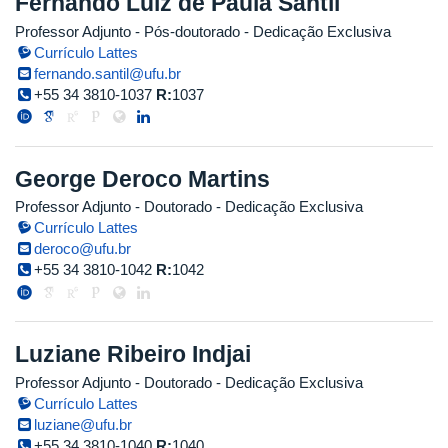
Fernando Luiz de Paula Santil
Professor Adjunto
- Pós-doutorado
- Dedicação Exclusiva
Currículo Lattes
fernando.santil@ufu.br
+55 34 3810-1037
R:
1037
George Deroco Martins
Professor Adjunto
- Doutorado
- Dedicação Exclusiva
Currículo Lattes
deroco@ufu.br
+55 34 3810-1042
R:
1042
Luziane Ribeiro Indjai
Professor Adjunto
- Doutorado
- Dedicação Exclusiva
Currículo Lattes
luziane@ufu.br
+55 34 3810-1040
R:
1040