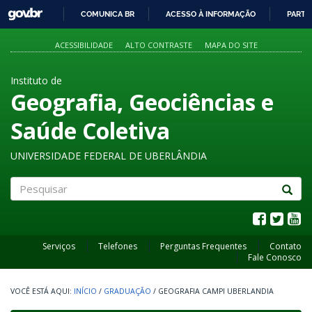
GOVBR
COMUNICA BR
ACESSO À INFORMAÇÃO
PARTI
IR
PARA
ACESSIBILIDADE
ALTO CONTRASTE
MAPA DO SITE
O
CONTEÚDO
Instituto de
Geografia, Geociências e
Saúde Coletiva
UNIVERSIDADE FEDERAL DE UBERLÂNDIA
Pesquisar
Serviços
Telefones
Perguntas Frequentes
Contato
Fale Conosco
INÍCIO
/
GRADUAÇÃO
/
GEOGRAFIA CAMPI UBERLANDIA