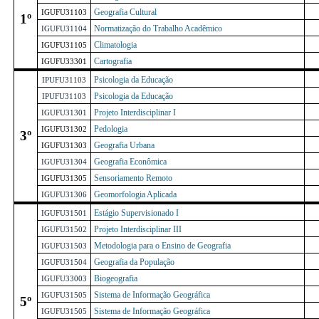
Geografia Cultural
IGUFU31103
1º
Normatização do Trabalho Acadêmico
IGUFU31104
Climatologia
IGUFU31105
Cartografia
IGUFU33301
Psicologia da Educação
IPUFU31103
Psicologia da Educação
IPUFU31103
Projeto Interdisciplinar I
IGUFU31301
Pedologia
IGUFU31302
3º
Geografia Urbana
IGUFU31303
Geografia Econômica
IGUFU31304
Sensoriamento Remoto
IGUFU31305
Geomorfologia Aplicada
IGUFU31306
Estágio Supervisionado I
IGUFU31501
Projeto Interdisciplinar III
IGUFU31502
Metodologia para o Ensino de Geografia
IGUFU31503
Geografia da População
IGUFU31504
Biogeografia
IGUFU33003
Sistema de Informação Geográfica
IGUFU31505
5º
Sistema de Informação Geográfica
IGUFU31505