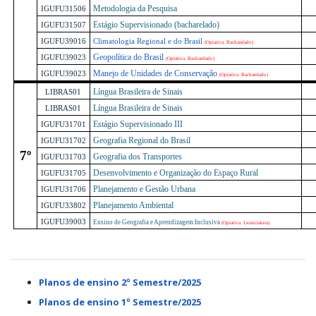
Metodologia da Pesquisa
IGUFU31506
Estágio Supervisionado (bacharelado)
IGUFU31507
IGUFU39016
Climatologia Regional e do Brasil
(Optativa. Bacharelado)
Geopolítica do Brasil
IGUFU39023
(Optativa. Bacharelado)
Manejo de Unidades de Conservação
IGUFU39023
(Optativa. Bacharelado)
Língua Brasileira de Sinais
LIBRAS01
Língua Brasileira de Sinais
LIBRAS01
Estágio Supervisionado III
IGUFU31701
Geografia Regional do Brasil
IGUFU31702
7º
Geografia dos Transportes
IGUFU31703
Desenvolvimento e Organização do Espaço Rural
IGUFU31705
Planejamento e Gestão Urbana
IGUFU31706
Planejamento Ambiental
IGUFU33802
IGUFU39003
Ensino de Geografia e Aprendizagem Inclusiva
(Optativa. Licenciatura)
Planos de ensino 2º Semestre/2025
Planos de ensino 1º Semestre/2025