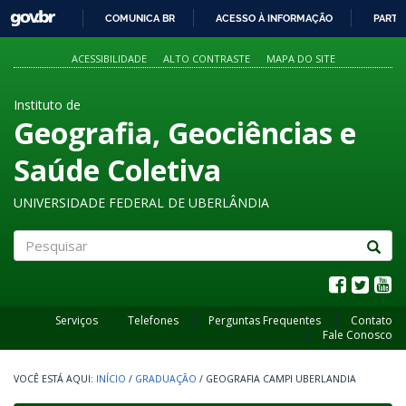
GOVBR
COMUNICA BR
ACESSO À INFORMAÇÃO
PARTI
IR
PARA
ACESSIBILIDADE
ALTO CONTRASTE
MAPA DO SITE
O
CONTEÚDO
Instituto de
Geografia, Geociências e
Saúde Coletiva
UNIVERSIDADE FEDERAL DE UBERLÂNDIA
Pesquisar
Serviços
Telefones
Perguntas Frequentes
Contato
Fale Conosco
INÍCIO
/
GRADUAÇÃO
/
GEOGRAFIA CAMPI UBERLANDIA