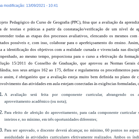
ma modificação: 13/09/2021 - 10:41
ojeto Pedagógico do Curso de Geografia (PPC), frisa que a avaliação da aprend
ta de teorias e práticas a partir da constatação/verificação de um nível de 
reender todas as etapas dos processos avaliativos, elencando os mesmos com a
ltados possíveis e, com isso, colaborar para o aperfeiçoamento do ensino. Assim
ua a identificação dos objetivos com a realidade cursada e vivenciada nas discipl
mpenhado, ao mesmo tempo, proporciona para o curso a efetivação da formação
lução 15/2011 do Conselho de Graduação, que aprovou as Normas Gerais d
lândia, nos seus artigos 162 ao 175, define e regulamenta os procedimentos par
o assim, é obrigatório que a avaliação esteja muito bem definida no plano de 
nvolvimento das atividades em aula estejam conectadas às exigências formuladas, d
A avaliação será feita por componente curricular, abrangendo os a
aproveitamento acadêmico (ou nota);
Para efeito de aferição do aproveitamento, para cada componente curricular
inteiros e, no mínimo, em três oportunidades diferentes;
Para ser aprovado, o discente deverá alcançar, no mínimo, 60 pontos no asp
assiduidade às atividades curriculares efetivamente realizados. Ambos os ín