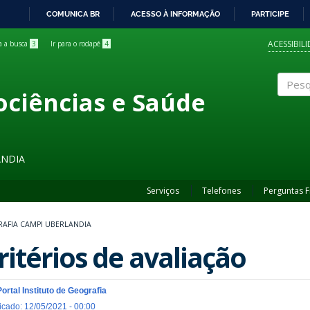
COMUNICA BR
ACESSO À INFORMAÇÃO
PARTICIPE
IR
PARA
ACESSIBIL
ra a busca
3
Ir para o rodapé
4
O
CONTEÚDO
ociências e Saúde
Pesqui
ÂNDIA
Serviços
Telefones
Perguntas 
AFIA CAMPI UBERLANDIA
ritérios de avaliação
Portal Instituto de Geografia
icado: 12/05/2021 - 00:00