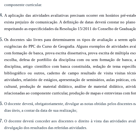
componente curricular.
A aplicação das atividades avaliativas precisam ocorrer em horários pré-esta
exista prejuízo de comunicação. A definição de datas deverá constar no plano
respeitando as especificidades da Resolução 15/2011 do Conselho de Graduação 
Os docentes são livres para determinarem os tipos de avaliação a serem apl
exigências do PPC do Curso de Geografia. Alguns exemplos de atividades avali
com formação de banca, prova escrita dissertativa, prova escrita de múltipla esco
escolha, defesa de portfólio da disciplina com ou sem formação de banca, a
disciplina, artigo científico com banca constituída, redação de tema específi
bibliográfico ou outros, caderno de campo resultado de visita visitas técn
atividades, relatório de estágios, apresentação de seminários, aulas práticas, cria
cultural, produção de material didático, análise de material didático, ativid
relacionadas ao componente curricular, produção de mapas e entrevistas com fo
O docente deverá, obrigatoriamente, divulgar as notas obtidas pelos discentes n
dias úteis, a contar da data de sua realização;
O docente deverá conceder aos discentes o direito à vista das atividades aval
divulgação dos resultados das referidas atividades.