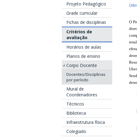
Projeto Pedagógico
Últi
Grade curricular
Fichas de disciplinas
O Pr
dire
Critérios de
comp
avaliação
resu
Horários de aulas
efet
Planos de ensino
dese
Reso
Corpo Docente
Uber
Docentes/Disciplinas
Send
por período
dese
Mural de
Coordenadores
Técnicos
Biblioteca
Infraestrutura física
Colegiado