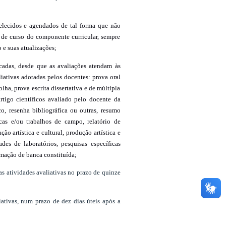
belecidos e agendados de tal forma que não
 de curso do componente curricular, sempre
e suas atualizações;
icadas, desde que as avaliações atendam às
ativas adotadas pelos docentes: prova oral
lha, prova escrita dissertativa e de múltipla
rtigo científicos avaliado pelo docente da
co, resenha bibliográfica ou outras, resumo
icas e/ou trabalhos de campo, relatório de
ção artística e cultural, produção artística e
ades de laboratórios, pesquisas específicas
rmação de banca constituída;
as atividades avaliativas no prazo de quinze
iativas, num prazo de dez dias úteis após a