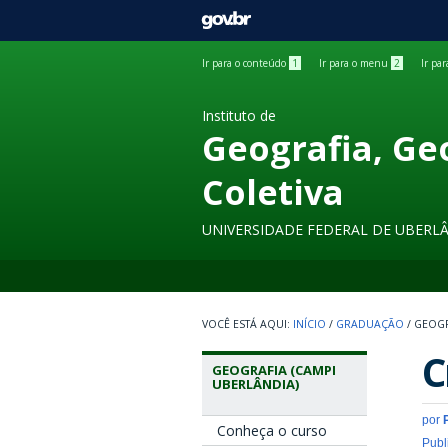
GOVBR
Ir para o conteúdo
1
Ir para o menu
2
Ir pa
Instituto de
Geografia, Ge
Coletiva
UNIVERSIDADE FEDERAL DE UBERL
INÍCIO
/
GRADUAÇÃO
/
GEOGR
C
GEOGRAFIA (CAMPI
UBERLÂNDIA)
por
Conheça o curso
Publ