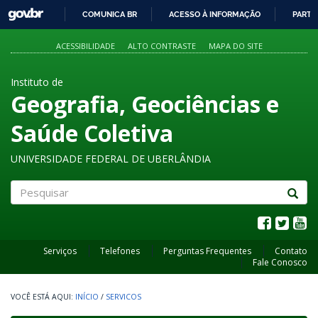
GOVBR
COMUNICA BR
ACESSO À INFORMAÇÃO
PARTI
IR
PARA
ACESSIBILIDADE
ALTO CONTRASTE
MAPA DO SITE
O
CONTEÚDO
Instituto de
Geografia, Geociências e
Saúde Coletiva
UNIVERSIDADE FEDERAL DE UBERLÂNDIA
Pesquisar
Serviços
Telefones
Perguntas Frequentes
Contato
Fale Conosco
INÍCIO
/
SERVICOS