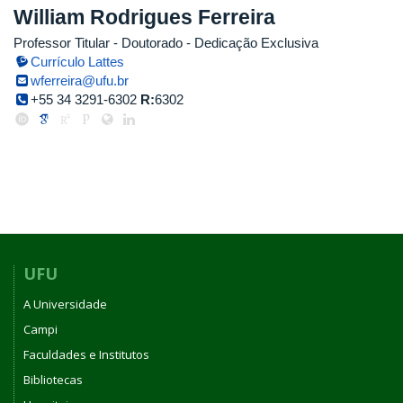
William Rodrigues Ferreira
Professor Titular
- Doutorado
- Dedicação Exclusiva
Currículo Lattes
wferreira@ufu.br
+55 34 3291-6302
R:
6302
UFU
A Universidade
Campi
Faculdades e Institutos
Bibliotecas