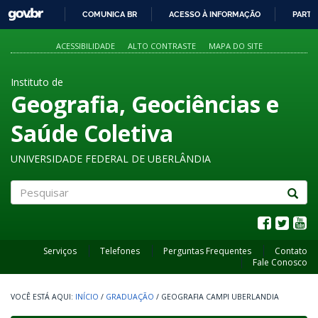
GOVBR
COMUNICA BR
ACESSO À INFORMAÇÃO
PARTI
IR
PARA
ACESSIBILIDADE
ALTO CONTRASTE
MAPA DO SITE
O
CONTEÚDO
Instituto de
Geografia, Geociências e
Saúde Coletiva
UNIVERSIDADE FEDERAL DE UBERLÂNDIA
Pesquisar
Serviços
Telefones
Perguntas Frequentes
Contato
Fale Conosco
INÍCIO
/
GRADUAÇÃO
/
GEOGRAFIA CAMPI UBERLANDIA