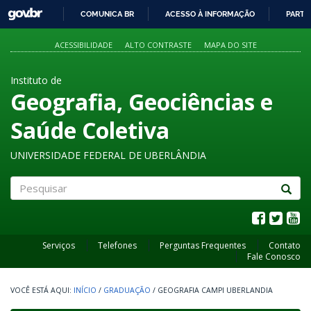
GOVBR
COMUNICA BR
ACESSO À INFORMAÇÃO
PARTI
IR
PARA
ACESSIBILIDADE
ALTO CONTRASTE
MAPA DO SITE
O
CONTEÚDO
Instituto de
Geografia, Geociências e
Saúde Coletiva
UNIVERSIDADE FEDERAL DE UBERLÂNDIA
Pesquisar
Serviços
Telefones
Perguntas Frequentes
Contato
Fale Conosco
INÍCIO
/
GRADUAÇÃO
/
GEOGRAFIA CAMPI UBERLANDIA