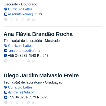
Geógrafo
- Doutorado
Currículo Lattes
alisonnteixeira@ufu.br
Ana Flávia Brandão Rocha
Técnico(a) de laboratório
- Mestrado
Currículo Lattes
ana.brandao@ufu.br
+55 34 3239-4549
R:
4549
Diego Jardim Malvasio Freire
Técnico(a) de laboratório
- Graduação
Currículo Lattes
djmfreire@ufu.br
+55 34 3291-5979
R:
5979